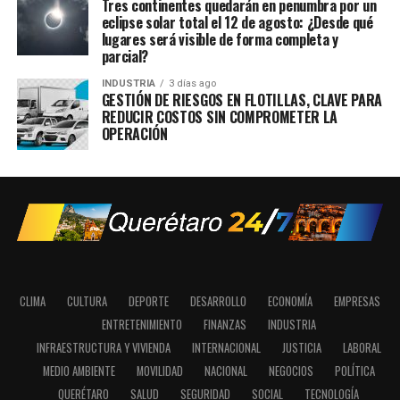
Tres continentes quedarán en penumbra por un
eclipse solar total el 12 de agosto: ¿Desde qué
lugares será visible de forma completa y
parcial?
INDUSTRIA
3 días ago
GESTIÓN DE RIESGOS EN FLOTILLAS, CLAVE PARA
REDUCIR COSTOS SIN COMPROMETER LA
OPERACIÓN
CLIMA
CULTURA
DEPORTE
DESARROLLO
ECONOMÍA
EMPRESAS
ENTRETENIMIENTO
FINANZAS
INDUSTRIA
INFRAESTRUCTURA Y VIVIENDA
INTERNACIONAL
JUSTICIA
LABORAL
MEDIO AMBIENTE
MOVILIDAD
NACIONAL
NEGOCIOS
POLÍTICA
QUERÉTARO
SALUD
SEGURIDAD
SOCIAL
TECNOLOGÍA