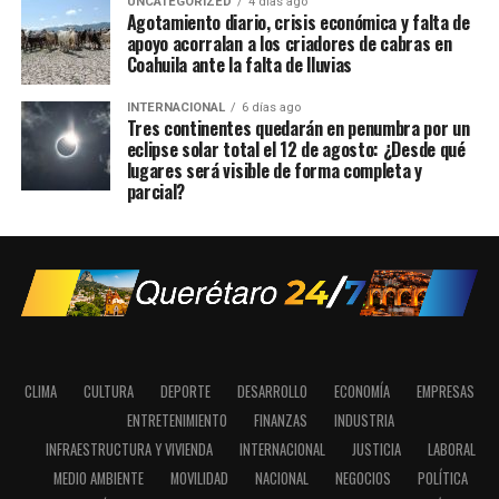
UNCATEGORIZED
4 días ago
Agotamiento diario, crisis económica y falta de
apoyo acorralan a los criadores de cabras en
Coahuila ante la falta de lluvias
INTERNACIONAL
6 días ago
Tres continentes quedarán en penumbra por un
eclipse solar total el 12 de agosto: ¿Desde qué
lugares será visible de forma completa y
parcial?
CLIMA
CULTURA
DEPORTE
DESARROLLO
ECONOMÍA
EMPRESAS
ENTRETENIMIENTO
FINANZAS
INDUSTRIA
INFRAESTRUCTURA Y VIVIENDA
INTERNACIONAL
JUSTICIA
LABORAL
MEDIO AMBIENTE
MOVILIDAD
NACIONAL
NEGOCIOS
POLÍTICA