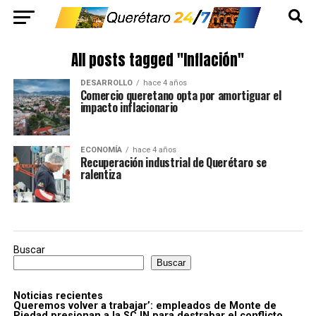
All posts tagged "Inflación"
DESARROLLO
hace 4 años
Comercio queretano opta por amortiguar el
impacto inflacionario
ECONOMÍA
hace 4 años
Recuperación industrial de Querétaro se
ralentiza
Buscar
Buscar
Noticias recientes
Queremos volver a trabajar’: empleados de Monte de
Piedad presionan a la SCJN para destrabar el conflicto