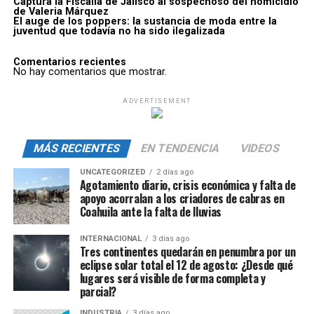
Captura la Fiscalía de Jalisco al sospechoso del homicidio
de Valeria Márquez
El auge de los poppers: la sustancia de moda entre la
juventud que todavía no ha sido ilegalizada
Comentarios recientes
No hay comentarios que mostrar.
ADVERTISEMENT
MÁS RECIENTES
EN TENDENCIA
VIDEOS
UNCATEGORIZED
2 días ago
Agotamiento diario, crisis económica y falta de
apoyo acorralan a los criadores de cabras en
Coahuila ante la falta de lluvias
INTERNACIONAL
3 días ago
Tres continentes quedarán en penumbra por un
eclipse solar total el 12 de agosto: ¿Desde qué
lugares será visible de forma completa y
parcial?
INDUSTRIA
3 días ago