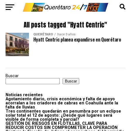
All posts tagged "Hyatt Centric"
QUERÉTARO
hace 3 años
Hyatt Centric planea expandirse en Querétaro
Buscar
Buscar
Noticias recientes
Agotamiento diario, crisis económica y falta de apoyo
acorralan a los criadores de cabras en Coahuila ante la
falta de lluvias
Tres continentes quedarán en penumbra por un eclipse
solar total el 12 de agosto: ¿Desde qué lugares será
visible de forma completa y parcial?
GESTIÓN DE RIESGOS EN FLOTILLAS, CLAVE PARA
REDUCIR COSTOS SIN COMPROMETER LA OPERACIÓN