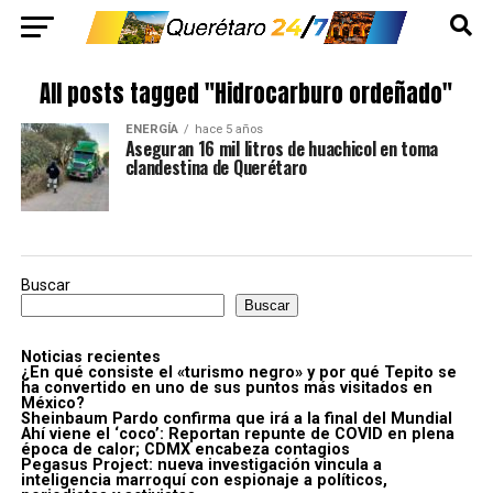
All posts tagged "Hidrocarburo ordeñado"
ENERGÍA
hace 5 años
Aseguran 16 mil litros de huachicol en toma
clandestina de Querétaro
Buscar
Buscar
Noticias recientes
¿En qué consiste el «turismo negro» y por qué Tepito se
ha convertido en uno de sus puntos más visitados en
México?
Sheinbaum Pardo confirma que irá a la final del Mundial
Ahí viene el ‘coco’: Reportan repunte de COVID en plena
época de calor; CDMX encabeza contagios
Pegasus Project: nueva investigación vincula a
inteligencia marroquí con espionaje a políticos,