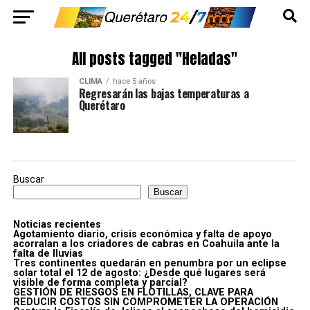
All posts tagged "Heladas"
CLIMA
hace 5 años
Regresarán las bajas temperaturas a
Querétaro
Buscar
Buscar
Noticias recientes
Agotamiento diario, crisis económica y falta de apoyo
acorralan a los criadores de cabras en Coahuila ante la
falta de lluvias
Tres continentes quedarán en penumbra por un eclipse
solar total el 12 de agosto: ¿Desde qué lugares será
visible de forma completa y parcial?
GESTIÓN DE RIESGOS EN FLOTILLAS, CLAVE PARA
REDUCIR COSTOS SIN COMPROMETER LA OPERACIÓN