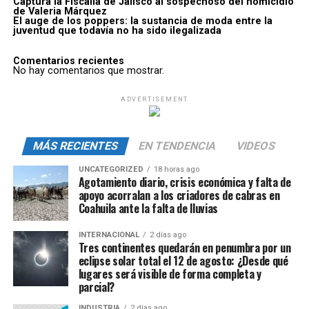
Captura la Fiscalía de Jalisco al sospechoso del homicidio
de Valeria Márquez
El auge de los poppers: la sustancia de moda entre la
juventud que todavía no ha sido ilegalizada
Comentarios recientes
No hay comentarios que mostrar.
ADVERTISEMENT
MÁS RECIENTES
EN TENDENCIA
VIDEOS
UNCATEGORIZED
18 horas ago
Agotamiento diario, crisis económica y falta de
apoyo acorralan a los criadores de cabras en
Coahuila ante la falta de lluvias
INTERNACIONAL
2 días ago
Tres continentes quedarán en penumbra por un
eclipse solar total el 12 de agosto: ¿Desde qué
lugares será visible de forma completa y
parcial?
INDUSTRIA
2 días ago