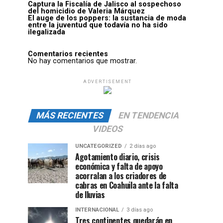
Captura la Fiscalía de Jalisco al sospechoso
del homicidio de Valeria Márquez
El auge de los poppers: la sustancia de moda
entre la juventud que todavía no ha sido
ilegalizada
Comentarios recientes
No hay comentarios que mostrar.
ADVERTISEMENT
MÁS RECIENTES
EN TENDENCIA
VIDEOS
UNCATEGORIZED
2 días ago
Agotamiento diario, crisis
económica y falta de apoyo
acorralan a los criadores de
cabras en Coahuila ante la falta
de lluvias
INTERNACIONAL
3 días ago
Tres continentes quedarán en