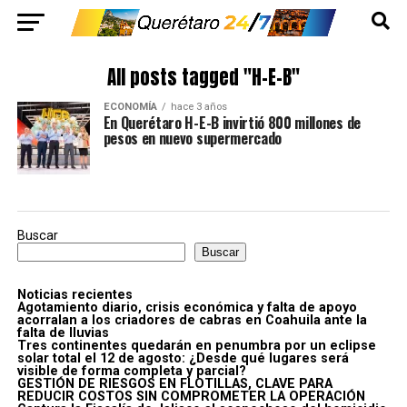
All posts tagged "H-E-B"
ECONOMÍA
hace 3 años
En Querétaro H-E-B invirtió 800 millones de
pesos en nuevo supermercado
Buscar
Buscar
Noticias recientes
Agotamiento diario, crisis económica y falta de apoyo
acorralan a los criadores de cabras en Coahuila ante la
falta de lluvias
Tres continentes quedarán en penumbra por un eclipse
solar total el 12 de agosto: ¿Desde qué lugares será
visible de forma completa y parcial?
GESTIÓN DE RIESGOS EN FLOTILLAS, CLAVE PARA
REDUCIR COSTOS SIN COMPROMETER LA OPERACIÓN