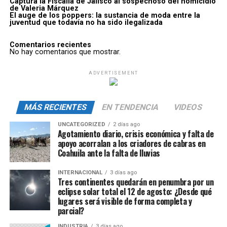
Captura la Fiscalía de Jalisco al sospechoso del homicidio
de Valeria Márquez
El auge de los poppers: la sustancia de moda entre la
juventud que todavía no ha sido ilegalizada
Comentarios recientes
No hay comentarios que mostrar.
ADVERTISEMENT
MÁS RECIENTES
EN TENDENCIA
VIDEOS
UNCATEGORIZED
2 días ago
Agotamiento diario, crisis económica y falta de
apoyo acorralan a los criadores de cabras en
Coahuila ante la falta de lluvias
INTERNACIONAL
3 días ago
Tres continentes quedarán en penumbra por un
eclipse solar total el 12 de agosto: ¿Desde qué
lugares será visible de forma completa y
parcial?
INDUSTRIA
3 días ago