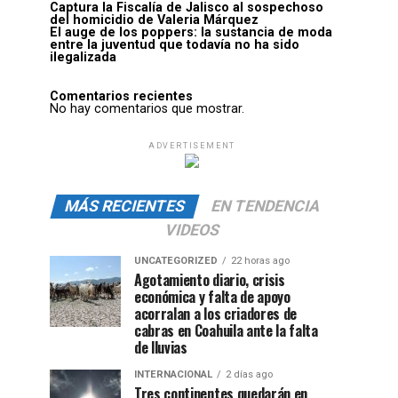
Captura la Fiscalía de Jalisco al sospechoso
del homicidio de Valeria Márquez
El auge de los poppers: la sustancia de moda
entre la juventud que todavía no ha sido
ilegalizada
Comentarios recientes
No hay comentarios que mostrar.
ADVERTISEMENT
MÁS RECIENTES
EN TENDENCIA
VIDEOS
UNCATEGORIZED
22 horas ago
Agotamiento diario, crisis
económica y falta de apoyo
acorralan a los criadores de
cabras en Coahuila ante la falta
de lluvias
INTERNACIONAL
2 días ago
Tres continentes quedarán en