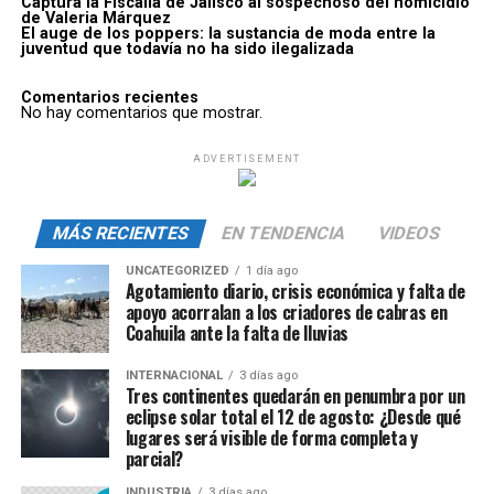
Captura la Fiscalía de Jalisco al sospechoso del homicidio
de Valeria Márquez
El auge de los poppers: la sustancia de moda entre la
juventud que todavía no ha sido ilegalizada
Comentarios recientes
No hay comentarios que mostrar.
ADVERTISEMENT
MÁS RECIENTES
EN TENDENCIA
VIDEOS
UNCATEGORIZED
1 día ago
Agotamiento diario, crisis económica y falta de
apoyo acorralan a los criadores de cabras en
Coahuila ante la falta de lluvias
INTERNACIONAL
3 días ago
Tres continentes quedarán en penumbra por un
eclipse solar total el 12 de agosto: ¿Desde qué
lugares será visible de forma completa y
parcial?
INDUSTRIA
3 días ago