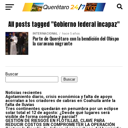
All posts tagged "Gobierno federal incapaz"
INTERNACIONAL
hace 5 años
Parte de Querétaro con la bendición del Obispo
la caravana migrante
Buscar
Buscar
Noticias recientes
Agotamiento diario, crisis económica y falta de apoyo
acorralan a los criadores de cabras en Coahuila ante la
falta de lluvias
Tres continentes quedarán en penumbra por un eclipse
solar total el 12 de agosto: ¿Desde qué lugares será
visible de forma completa y parcial?
GESTIÓN DE RIESGOS EN FLOTILLAS, CLAVE PARA
REDUCIR COSTOS SIN COMPROMETER LA OPERACIÓN