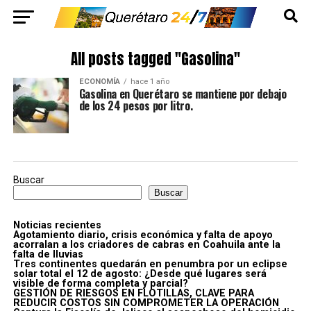
All posts tagged "Gasolina"
ECONOMÍA
hace 1 año
Gasolina en Querétaro se mantiene por debajo
de los 24 pesos por litro.
Buscar
Buscar
Noticias recientes
Agotamiento diario, crisis económica y falta de apoyo
acorralan a los criadores de cabras en Coahuila ante la
falta de lluvias
Tres continentes quedarán en penumbra por un eclipse
solar total el 12 de agosto: ¿Desde qué lugares será
visible de forma completa y parcial?
GESTIÓN DE RIESGOS EN FLOTILLAS, CLAVE PARA
REDUCIR COSTOS SIN COMPROMETER LA OPERACIÓN