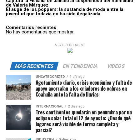
Captura la Fiscalía de Jalisco al sospechoso del homicidio
de Valeria Márquez
El auge de los poppers: la sustancia de moda entre la
juventud que todavía no ha sido ilegalizada
Comentarios recientes
No hay comentarios que mostrar.
ADVERTISEMENT
MÁS RECIENTES
EN TENDENCIA
VIDEOS
UNCATEGORIZED
1 día ago
Agotamiento diario, crisis económica y falta de
apoyo acorralan a los criadores de cabras en
Coahuila ante la falta de lluvias
INTERNACIONAL
2 días ago
Tres continentes quedarán en penumbra por un
eclipse solar total el 12 de agosto: ¿Desde qué
lugares será visible de forma completa y
parcial?
INDUSTRIA
2 días ago