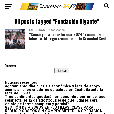
All posts tagged "Fundación Gigante"
EMPRESAS
hace 2 años
“Sumar para Transformar 2024” reconoce la
labor de 14 organizaciones de la Sociedad Civil
Buscar
Buscar
Noticias recientes
Agotamiento diario, crisis económica y falta de apoyo
acorralan a los criadores de cabras en Coahuila ante la
falta de lluvias
Tres continentes quedarán en penumbra por un eclipse
solar total el 12 de agosto: ¿Desde qué lugares será
visible de forma completa y parcial?
GESTIÓN DE RIESGOS EN FLOTILLAS, CLAVE PARA
REDUCIR COSTOS SIN COMPROMETER LA OPERACIÓN