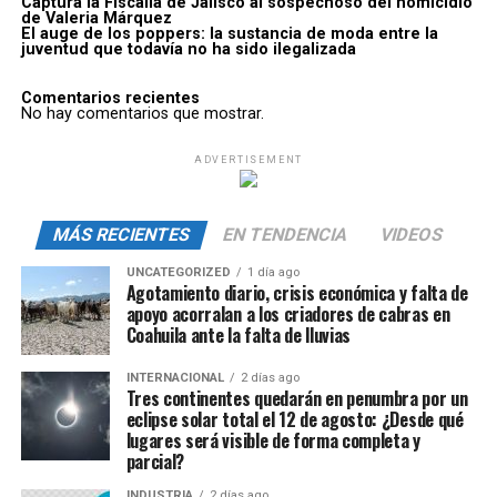
Captura la Fiscalía de Jalisco al sospechoso del homicidio
de Valeria Márquez
El auge de los poppers: la sustancia de moda entre la
juventud que todavía no ha sido ilegalizada
Comentarios recientes
No hay comentarios que mostrar.
ADVERTISEMENT
MÁS RECIENTES
EN TENDENCIA
VIDEOS
UNCATEGORIZED
1 día ago
Agotamiento diario, crisis económica y falta de
apoyo acorralan a los criadores de cabras en
Coahuila ante la falta de lluvias
INTERNACIONAL
2 días ago
Tres continentes quedarán en penumbra por un
eclipse solar total el 12 de agosto: ¿Desde qué
lugares será visible de forma completa y
parcial?
INDUSTRIA
2 días ago