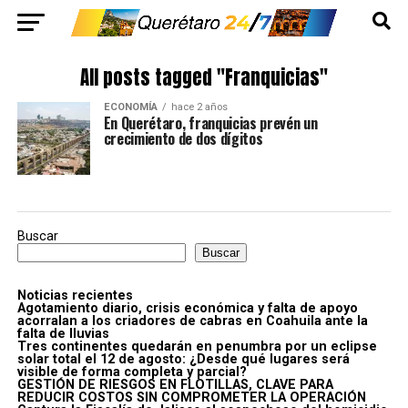
All posts tagged "Franquicias"
ECONOMÍA
hace 2 años
En Querétaro, franquicias prevén un
crecimiento de dos dígitos
Buscar
Buscar
Noticias recientes
Agotamiento diario, crisis económica y falta de apoyo
acorralan a los criadores de cabras en Coahuila ante la
falta de lluvias
Tres continentes quedarán en penumbra por un eclipse
solar total el 12 de agosto: ¿Desde qué lugares será
visible de forma completa y parcial?
GESTIÓN DE RIESGOS EN FLOTILLAS, CLAVE PARA
REDUCIR COSTOS SIN COMPROMETER LA OPERACIÓN