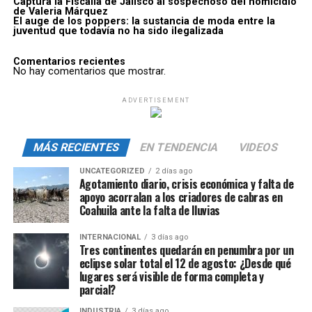
Captura la Fiscalía de Jalisco al sospechoso del homicidio
de Valeria Márquez
El auge de los poppers: la sustancia de moda entre la
juventud que todavía no ha sido ilegalizada
Comentarios recientes
No hay comentarios que mostrar.
ADVERTISEMENT
MÁS RECIENTES
EN TENDENCIA
VIDEOS
UNCATEGORIZED
2 días ago
Agotamiento diario, crisis económica y falta de
apoyo acorralan a los criadores de cabras en
Coahuila ante la falta de lluvias
INTERNACIONAL
3 días ago
Tres continentes quedarán en penumbra por un
eclipse solar total el 12 de agosto: ¿Desde qué
lugares será visible de forma completa y
parcial?
INDUSTRIA
3 días ago