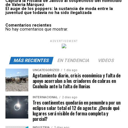
Captura la Fiscalía de Jalisco al sospechoso del homicidio
de Valeria Márquez
El auge de los poppers: la sustancia de moda entre la
juventud que todavía no ha sido ilegalizada
Comentarios recientes
No hay comentarios que mostrar.
ADVERTISEMENT
MÁS RECIENTES
EN TENDENCIA
VIDEOS
UNCATEGORIZED
1 día ago
Agotamiento diario, crisis económica y falta de
apoyo acorralan a los criadores de cabras en
Coahuila ante la falta de lluvias
INTERNACIONAL
2 días ago
Tres continentes quedarán en penumbra por un
eclipse solar total el 12 de agosto: ¿Desde qué
lugares será visible de forma completa y
parcial?
INDUSTRIA
2 días ago