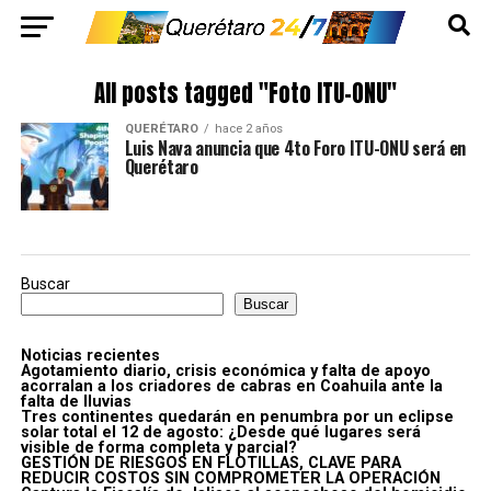
All posts tagged "Foto ITU-ONU"
QUERÉTARO
hace 2 años
Luis Nava anuncia que 4to Foro ITU-ONU será en
Querétaro
Buscar
Buscar
Noticias recientes
Agotamiento diario, crisis económica y falta de apoyo
acorralan a los criadores de cabras en Coahuila ante la
falta de lluvias
Tres continentes quedarán en penumbra por un eclipse
solar total el 12 de agosto: ¿Desde qué lugares será
visible de forma completa y parcial?
GESTIÓN DE RIESGOS EN FLOTILLAS, CLAVE PARA
REDUCIR COSTOS SIN COMPROMETER LA OPERACIÓN