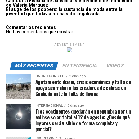
Captura la Fiscalía de Jalisco al sospechoso del homicidio
de Valeria Márquez
El auge de los poppers: la sustancia de moda entre la
juventud que todavía no ha sido ilegalizada
Comentarios recientes
No hay comentarios que mostrar.
ADVERTISEMENT
MÁS RECIENTES
EN TENDENCIA
VIDEOS
UNCATEGORIZED
2 días ago
Agotamiento diario, crisis económica y falta de
apoyo acorralan a los criadores de cabras en
Coahuila ante la falta de lluvias
INTERNACIONAL
3 días ago
Tres continentes quedarán en penumbra por un
eclipse solar total el 12 de agosto: ¿Desde qué
lugares será visible de forma completa y
parcial?
INDUSTRIA
3 días ago