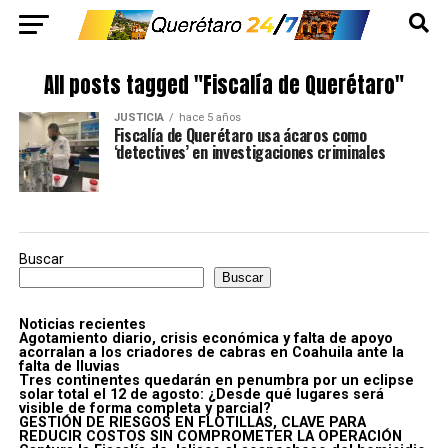
All posts tagged "Fiscalía de Querétaro"
JUSTICIA
hace 5 años
Fiscalía de Querétaro usa ácaros como
‘detectives’ en investigaciones criminales
Buscar
Buscar
Noticias recientes
Agotamiento diario, crisis económica y falta de apoyo
acorralan a los criadores de cabras en Coahuila ante la
falta de lluvias
Tres continentes quedarán en penumbra por un eclipse
solar total el 12 de agosto: ¿Desde qué lugares será
visible de forma completa y parcial?
GESTIÓN DE RIESGOS EN FLOTILLAS, CLAVE PARA
REDUCIR COSTOS SIN COMPROMETER LA OPERACIÓN