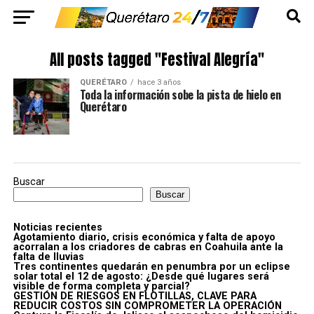
All posts tagged "Festival Alegría"
QUERÉTARO
hace 3 años
Toda la información sobe la pista de hielo en
Querétaro
Buscar
Buscar
Noticias recientes
Agotamiento diario, crisis económica y falta de apoyo
acorralan a los criadores de cabras en Coahuila ante la
falta de lluvias
Tres continentes quedarán en penumbra por un eclipse
solar total el 12 de agosto: ¿Desde qué lugares será
visible de forma completa y parcial?
GESTIÓN DE RIESGOS EN FLOTILLAS, CLAVE PARA
REDUCIR COSTOS SIN COMPROMETER LA OPERACIÓN