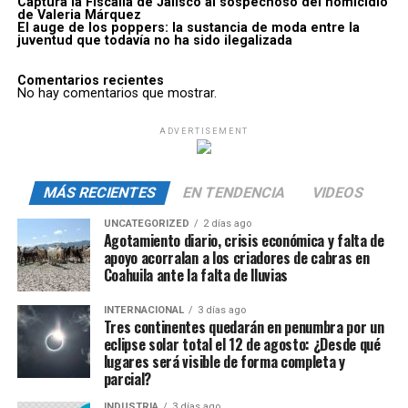
Captura la Fiscalía de Jalisco al sospechoso del homicidio
de Valeria Márquez
El auge de los poppers: la sustancia de moda entre la
juventud que todavía no ha sido ilegalizada
Comentarios recientes
No hay comentarios que mostrar.
ADVERTISEMENT
MÁS RECIENTES
EN TENDENCIA
VIDEOS
UNCATEGORIZED
2 días ago
Agotamiento diario, crisis económica y falta de
apoyo acorralan a los criadores de cabras en
Coahuila ante la falta de lluvias
INTERNACIONAL
3 días ago
Tres continentes quedarán en penumbra por un
eclipse solar total el 12 de agosto: ¿Desde qué
lugares será visible de forma completa y
parcial?
INDUSTRIA
3 días ago