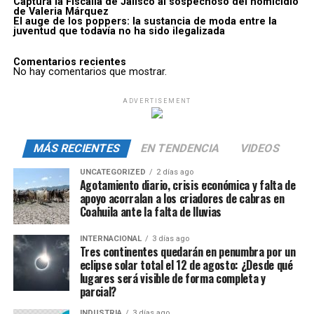
Captura la Fiscalía de Jalisco al sospechoso del homicidio
de Valeria Márquez
El auge de los poppers: la sustancia de moda entre la
juventud que todavía no ha sido ilegalizada
Comentarios recientes
No hay comentarios que mostrar.
ADVERTISEMENT
MÁS RECIENTES
EN TENDENCIA
VIDEOS
UNCATEGORIZED
2 días ago
Agotamiento diario, crisis económica y falta de
apoyo acorralan a los criadores de cabras en
Coahuila ante la falta de lluvias
INTERNACIONAL
3 días ago
Tres continentes quedarán en penumbra por un
eclipse solar total el 12 de agosto: ¿Desde qué
lugares será visible de forma completa y
parcial?
INDUSTRIA
3 días ago