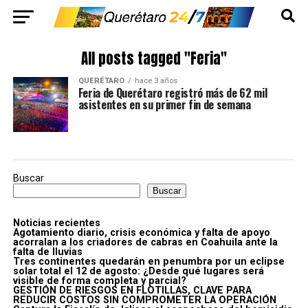
All posts tagged "Feria"
QUERÉTARO
hace 3 años
Feria de Querétaro registró más de 62 mil
asistentes en su primer fin de semana
Buscar
Buscar
Noticias recientes
Agotamiento diario, crisis económica y falta de apoyo
acorralan a los criadores de cabras en Coahuila ante la
falta de lluvias
Tres continentes quedarán en penumbra por un eclipse
solar total el 12 de agosto: ¿Desde qué lugares será
visible de forma completa y parcial?
GESTIÓN DE RIESGOS EN FLOTILLAS, CLAVE PARA
REDUCIR COSTOS SIN COMPROMETER LA OPERACIÓN