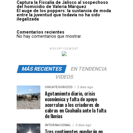
Captura la Fiscalía de Jalisco al sospechoso
del homicidio de Valeria Márquez
El auge de los poppers: la sustancia de moda
entre la juventud que todavía no ha sido
ilegalizada
Comentarios recientes
No hay comentarios que mostrar.
ADVERTISEMENT
MÁS RECIENTES
EN TENDENCIA
VIDEOS
UNCATEGORIZED
2 días ago
Agotamiento diario, crisis
económica y falta de apoyo
acorralan a los criadores de
cabras en Coahuila ante la falta
de lluvias
INTERNACIONAL
3 días ago
Tres continentes quedarán en