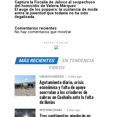
Captura la Fiscalía de Jalisco al sospechoso
del homicidio de Valeria Márquez
El auge de los poppers: la sustancia de moda
entre la juventud que todavía no ha sido
ilegalizada
Comentarios recientes
No hay comentarios que mostrar.
ADVERTISEMENT
MÁS RECIENTES
EN TENDENCIA
VIDEOS
UNCATEGORIZED
2 días ago
Agotamiento diario, crisis
económica y falta de apoyo
acorralan a los criadores de
cabras en Coahuila ante la falta
de lluvias
INTERNACIONAL
3 días ago
Tres continentes quedarán en