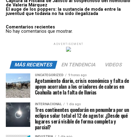
Captura la Fiscalía de Jalisco al sospechoso del homicidio
de Valeria Márquez
El auge de los poppers: la sustancia de moda entre la
juventud que todavía no ha sido ilegalizada
Comentarios recientes
No hay comentarios que mostrar.
ADVERTISEMENT
MÁS RECIENTES
EN TENDENCIA
VIDEOS
UNCATEGORIZED
9 horas ago
Agotamiento diario, crisis económica y falta de
apoyo acorralan a los criadores de cabras en
Coahuila ante la falta de lluvias
INTERNACIONAL
1 día ago
Tres continentes quedarán en penumbra por un
eclipse solar total el 12 de agosto: ¿Desde qué
lugares será visible de forma completa y
parcial?
INDUSTRIA
1 día ago