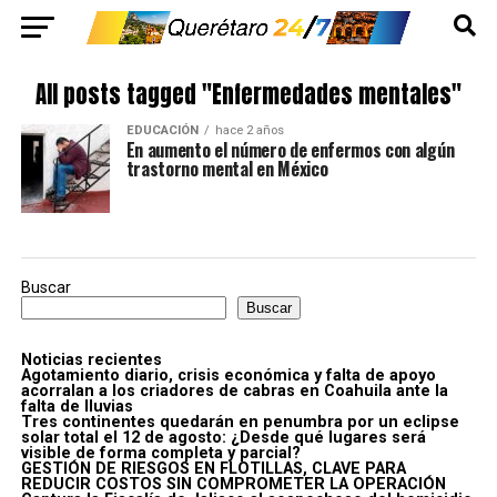
All posts tagged "Enfermedades mentales"
EDUCACIÓN
hace 2 años
En aumento el número de enfermos con algún
trastorno mental en México
Buscar
Buscar
Noticias recientes
Agotamiento diario, crisis económica y falta de apoyo
acorralan a los criadores de cabras en Coahuila ante la
falta de lluvias
Tres continentes quedarán en penumbra por un eclipse
solar total el 12 de agosto: ¿Desde qué lugares será
visible de forma completa y parcial?
GESTIÓN DE RIESGOS EN FLOTILLAS, CLAVE PARA
REDUCIR COSTOS SIN COMPROMETER LA OPERACIÓN