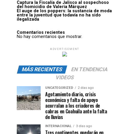
Captura la Fiscalía de Jalisco al sospechoso
del homicidio de Valeria Márquez
El auge de los poppers: la sustancia de moda
entre la juventud que todavía no ha sido
ilegalizada
Comentarios recientes
No hay comentarios que mostrar.
ADVERTISEMENT
MÁS RECIENTES
EN TENDENCIA
VIDEOS
UNCATEGORIZED
2 días ago
Agotamiento diario, crisis
económica y falta de apoyo
acorralan a los criadores de
cabras en Coahuila ante la falta
de lluvias
INTERNACIONAL
3 días ago
Tres continentes quedarán en