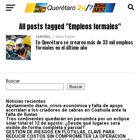
All posts tagged "Empleos formales"
LABORAL
hace 3 años
En Querétaro se crearon más de 33 mil empleos
formales en el último año
Buscar
Buscar
Noticias recientes
Agotamiento diario, crisis económica y falta de apoyo
acorralan a los criadores de cabras en Coahuila ante la
falta de lluvias
Tres continentes quedarán en penumbra por un eclipse
solar total el 12 de agosto: ¿Desde qué lugares será
visible de forma completa y parcial?
GESTIÓN DE RIESGOS EN FLOTILLAS, CLAVE PARA
REDUCIR COSTOS SIN COMPROMETER LA OPERACIÓN