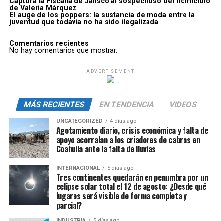
Captura la Fiscalía de Jalisco al sospechoso del homicidio
de Valeria Márquez
El auge de los poppers: la sustancia de moda entre la
juventud que todavía no ha sido ilegalizada
Comentarios recientes
No hay comentarios que mostrar.
ADVERTISEMENT
MÁS RECIENTES
EN TENDENCIA
VIDEOS
UNCATEGORIZED
4 días ago
Agotamiento diario, crisis económica y falta de
apoyo acorralan a los criadores de cabras en
Coahuila ante la falta de lluvias
INTERNACIONAL
5 días ago
Tres continentes quedarán en penumbra por un
eclipse solar total el 12 de agosto: ¿Desde qué
lugares será visible de forma completa y
parcial?
INDUSTRIA
5 días ago