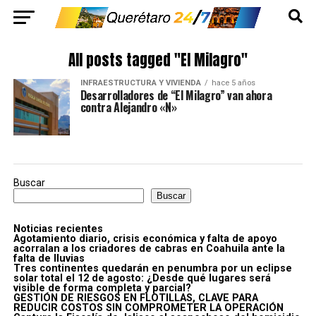
All posts tagged "El Milagro"
INFRAESTRUCTURA Y VIVIENDA
hace 5 años
Desarrolladores de “El Milagro” van ahora
contra Alejandro «N»
Buscar
Buscar
Noticias recientes
Agotamiento diario, crisis económica y falta de apoyo
acorralan a los criadores de cabras en Coahuila ante la
falta de lluvias
Tres continentes quedarán en penumbra por un eclipse
solar total el 12 de agosto: ¿Desde qué lugares será
visible de forma completa y parcial?
GESTIÓN DE RIESGOS EN FLOTILLAS, CLAVE PARA
REDUCIR COSTOS SIN COMPROMETER LA OPERACIÓN