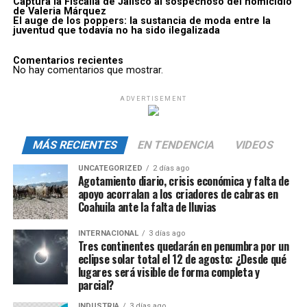
Captura la Fiscalía de Jalisco al sospechoso del homicidio
de Valeria Márquez
El auge de los poppers: la sustancia de moda entre la
juventud que todavía no ha sido ilegalizada
Comentarios recientes
No hay comentarios que mostrar.
ADVERTISEMENT
MÁS RECIENTES
EN TENDENCIA
VIDEOS
UNCATEGORIZED
2 días ago
Agotamiento diario, crisis económica y falta de
apoyo acorralan a los criadores de cabras en
Coahuila ante la falta de lluvias
INTERNACIONAL
3 días ago
Tres continentes quedarán en penumbra por un
eclipse solar total el 12 de agosto: ¿Desde qué
lugares será visible de forma completa y
parcial?
INDUSTRIA
3 días ago