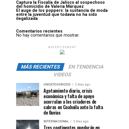
Captura la Fiscalía de Jalisco al sospechoso
del homicidio de Valeria Márquez
El auge de los poppers: la sustancia de moda
entre la juventud que todavía no ha sido
ilegalizada
Comentarios recientes
No hay comentarios que mostrar.
ADVERTISEMENT
MÁS RECIENTES
EN TENDENCIA
VIDEOS
UNCATEGORIZED
2 días ago
Agotamiento diario, crisis
económica y falta de apoyo
acorralan a los criadores de
cabras en Coahuila ante la falta
de lluvias
INTERNACIONAL
3 días ago
Tres continentes quedarán en