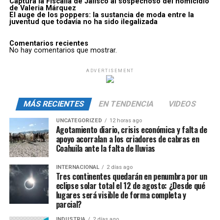
Captura la Fiscalía de Jalisco al sospechoso del homicidio
de Valeria Márquez
El auge de los poppers: la sustancia de moda entre la
juventud que todavía no ha sido ilegalizada
Comentarios recientes
No hay comentarios que mostrar.
ADVERTISEMENT
MÁS RECIENTES
EN TENDENCIA
VIDEOS
UNCATEGORIZED
12 horas ago
Agotamiento diario, crisis económica y falta de
apoyo acorralan a los criadores de cabras en
Coahuila ante la falta de lluvias
INTERNACIONAL
2 días ago
Tres continentes quedarán en penumbra por un
eclipse solar total el 12 de agosto: ¿Desde qué
lugares será visible de forma completa y
parcial?
INDUSTRIA
2 días ago