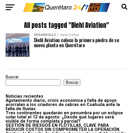
All posts tagged "Diehl Aviation"
DESARROLLO
hace 2 años
Diehl Aviation coloco la primera piedra de su
nueva planta en Querétaro
Buscar
Buscar
Noticias recientes
Agotamiento diario, crisis económica y falta de apoyo
acorralan a los criadores de cabras en Coahuila ante la
falta de lluvias
Tres continentes quedarán en penumbra por un eclipse
solar total el 12 de agosto: ¿Desde qué lugares será
visible de forma completa y parcial?
GESTIÓN DE RIESGOS EN FLOTILLAS, CLAVE PARA
REDUCIR COSTOS SIN COMPROMETER LA OPERACIÓN