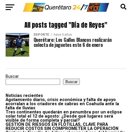
All posts tagged "Día de Reyes"
DEPORTE
hace 5 años
Querétaro: Los Gallos Blancos realizarán
colecta de juguetes este 6 de enero
Buscar
Buscar
Noticias recientes
Agotamiento diario, crisis económica y falta de apoyo
acorralan a los criadores de cabras en Coahuila ante la
falta de lluvias
Tres continentes quedarán en penumbra por un eclipse
solar total el 12 de agosto: ¿Desde qué lugares será
visible de forma completa y parcial?
GESTIÓN DE RIESGOS EN FLOTILLAS, CLAVE PARA
REDUCIR COSTOS SIN COMPROMETER LA OPERACIÓN