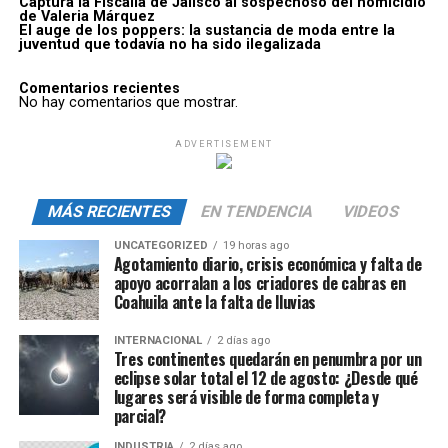
Captura la Fiscalía de Jalisco al sospechoso del homicidio
de Valeria Márquez
El auge de los poppers: la sustancia de moda entre la
juventud que todavía no ha sido ilegalizada
Comentarios recientes
No hay comentarios que mostrar.
ADVERTISEMENT
MÁS RECIENTES
EN TENDENCIA
VIDEOS
UNCATEGORIZED
19 horas ago
Agotamiento diario, crisis económica y falta de
apoyo acorralan a los criadores de cabras en
Coahuila ante la falta de lluvias
INTERNACIONAL
2 días ago
Tres continentes quedarán en penumbra por un
eclipse solar total el 12 de agosto: ¿Desde qué
lugares será visible de forma completa y
parcial?
INDUSTRIA
2 días ago