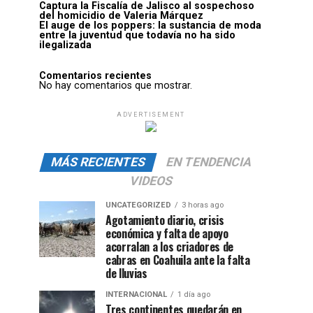
Captura la Fiscalía de Jalisco al sospechoso
del homicidio de Valeria Márquez
El auge de los poppers: la sustancia de moda
entre la juventud que todavía no ha sido
ilegalizada
Comentarios recientes
No hay comentarios que mostrar.
ADVERTISEMENT
MÁS RECIENTES
EN TENDENCIA
VIDEOS
UNCATEGORIZED
3 horas ago
Agotamiento diario, crisis
económica y falta de apoyo
acorralan a los criadores de
cabras en Coahuila ante la falta
de lluvias
INTERNACIONAL
1 día ago
Tres continentes quedarán en