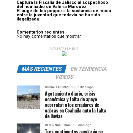
Captura la Fiscalía de Jalisco al sospechoso
del homicidio de Valeria Márquez
El auge de los poppers: la sustancia de moda
entre la juventud que todavía no ha sido
ilegalizada
Comentarios recientes
No hay comentarios que mostrar.
ADVERTISEMENT
MÁS RECIENTES
EN TENDENCIA
VIDEOS
UNCATEGORIZED
2 días ago
Agotamiento diario, crisis
económica y falta de apoyo
acorralan a los criadores de
cabras en Coahuila ante la falta
de lluvias
INTERNACIONAL
3 días ago
Tres continentes quedarán en