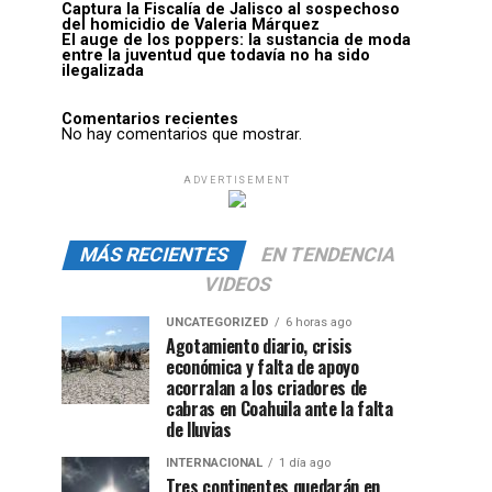
Captura la Fiscalía de Jalisco al sospechoso
del homicidio de Valeria Márquez
El auge de los poppers: la sustancia de moda
entre la juventud que todavía no ha sido
ilegalizada
Comentarios recientes
No hay comentarios que mostrar.
ADVERTISEMENT
MÁS RECIENTES
EN TENDENCIA
VIDEOS
UNCATEGORIZED
6 horas ago
Agotamiento diario, crisis
económica y falta de apoyo
acorralan a los criadores de
cabras en Coahuila ante la falta
de lluvias
INTERNACIONAL
1 día ago
Tres continentes quedarán en