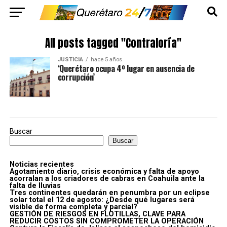
All posts tagged "Contraloría"
JUSTICIA
hace 5 años
‘Querétaro ocupa 4º lugar en ausencia de
corrupción’
Buscar
Buscar
Noticias recientes
Agotamiento diario, crisis económica y falta de apoyo
acorralan a los criadores de cabras en Coahuila ante la
falta de lluvias
Tres continentes quedarán en penumbra por un eclipse
solar total el 12 de agosto: ¿Desde qué lugares será
visible de forma completa y parcial?
GESTIÓN DE RIESGOS EN FLOTILLAS, CLAVE PARA
REDUCIR COSTOS SIN COMPROMETER LA OPERACIÓN