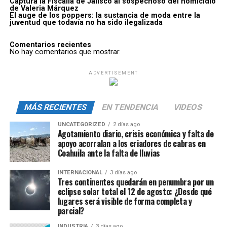
Captura la Fiscalía de Jalisco al sospechoso del homicidio
de Valeria Márquez
El auge de los poppers: la sustancia de moda entre la
juventud que todavía no ha sido ilegalizada
Comentarios recientes
No hay comentarios que mostrar.
ADVERTISEMENT
MÁS RECIENTES
EN TENDENCIA
VIDEOS
UNCATEGORIZED
2 días ago
Agotamiento diario, crisis económica y falta de
apoyo acorralan a los criadores de cabras en
Coahuila ante la falta de lluvias
INTERNACIONAL
3 días ago
Tres continentes quedarán en penumbra por un
eclipse solar total el 12 de agosto: ¿Desde qué
lugares será visible de forma completa y
parcial?
INDUSTRIA
3 días ago