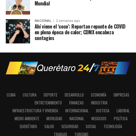
Mundial
NACIONAL
2 semanas ago
Ahí viene el ‘coco’: Reportan repunte de COVID
en plena época de calor; CDMX encabeza
contagios
CLIMA
CULTURA
DEPORTE
DESARROLLO
ECONOMÍA
EMPRESAS
ENTRETENIMIENTO
FINANZAS
INDUSTRIA
INFRAESTRUCTURA Y VIVIENDA
INTERNACIONAL
JUSTICIA
LABORAL
MEDIO AMBIENTE
MOVILIDAD
NACIONAL
NEGOCIOS
POLÍTICA
QUERÉTARO
SALUD
SEGURIDAD
SOCIAL
TECNOLOGÍA
TRABAJO
TURISMO