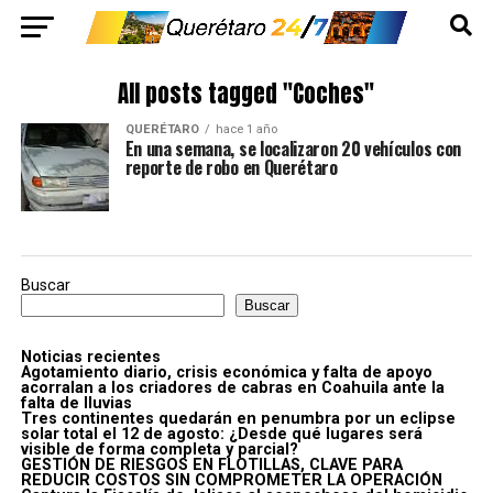
All posts tagged "Coches"
QUERÉTARO
hace 1 año
En una semana, se localizaron 20 vehículos con
reporte de robo en Querétaro
Buscar
Buscar
Noticias recientes
Agotamiento diario, crisis económica y falta de apoyo
acorralan a los criadores de cabras en Coahuila ante la
falta de lluvias
Tres continentes quedarán en penumbra por un eclipse
solar total el 12 de agosto: ¿Desde qué lugares será
visible de forma completa y parcial?
GESTIÓN DE RIESGOS EN FLOTILLAS, CLAVE PARA
REDUCIR COSTOS SIN COMPROMETER LA OPERACIÓN