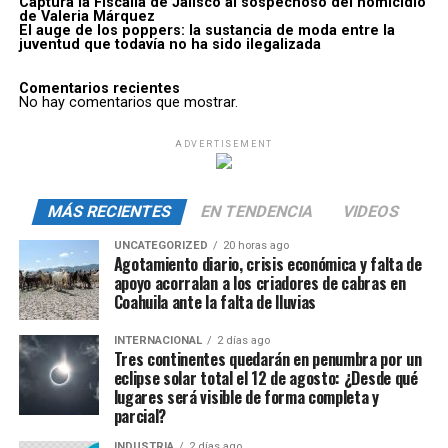
Captura la Fiscalía de Jalisco al sospechoso del homicidio
de Valeria Márquez
El auge de los poppers: la sustancia de moda entre la
juventud que todavía no ha sido ilegalizada
Comentarios recientes
No hay comentarios que mostrar.
ADVERTISEMENT
MÁS RECIENTES
EN TENDENCIA
VIDEOS
UNCATEGORIZED
20 horas ago
Agotamiento diario, crisis económica y falta de
apoyo acorralan a los criadores de cabras en
Coahuila ante la falta de lluvias
INTERNACIONAL
2 días ago
Tres continentes quedarán en penumbra por un
eclipse solar total el 12 de agosto: ¿Desde qué
lugares será visible de forma completa y
parcial?
INDUSTRIA
2 días ago