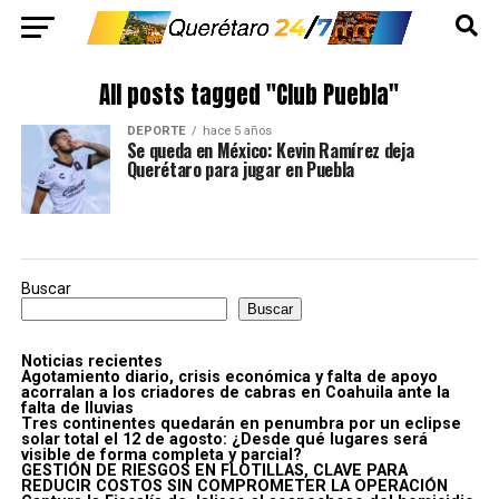
All posts tagged "Club Puebla"
DEPORTE
hace 5 años
Se queda en México: Kevin Ramírez deja
Querétaro para jugar en Puebla
Buscar
Buscar
Noticias recientes
Agotamiento diario, crisis económica y falta de apoyo
acorralan a los criadores de cabras en Coahuila ante la
falta de lluvias
Tres continentes quedarán en penumbra por un eclipse
solar total el 12 de agosto: ¿Desde qué lugares será
visible de forma completa y parcial?
GESTIÓN DE RIESGOS EN FLOTILLAS, CLAVE PARA
REDUCIR COSTOS SIN COMPROMETER LA OPERACIÓN