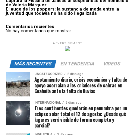
Captura la Fiscalía de Jalisco al sospechoso del homicidio
de Valeria Márquez
El auge de los poppers: la sustancia de moda entre la
juventud que todavía no ha sido ilegalizada
Comentarios recientes
No hay comentarios que mostrar.
ADVERTISEMENT
MÁS RECIENTES
EN TENDENCIA
VIDEOS
UNCATEGORIZED
2 días ago
Agotamiento diario, crisis económica y falta de
apoyo acorralan a los criadores de cabras en
Coahuila ante la falta de lluvias
INTERNACIONAL
3 días ago
Tres continentes quedarán en penumbra por un
eclipse solar total el 12 de agosto: ¿Desde qué
lugares será visible de forma completa y
parcial?
INDUSTRIA
3 días ago