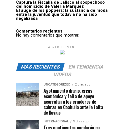
Captura la Fiscalía de Jalisco al sospechoso
del homicidio de Valeria Márquez
El auge de los poppers: la sustancia de moda
entre la juventud que todavía no ha sido
ilegalizada
Comentarios recientes
No hay comentarios que mostrar.
ADVERTISEMENT
MÁS RECIENTES
EN TENDENCIA
VIDEOS
UNCATEGORIZED
2 días ago
Agotamiento diario, crisis
económica y falta de apoyo
acorralan a los criadores de
cabras en Coahuila ante la falta
de lluvias
INTERNACIONAL
3 días ago
Tres continentes quedarán en