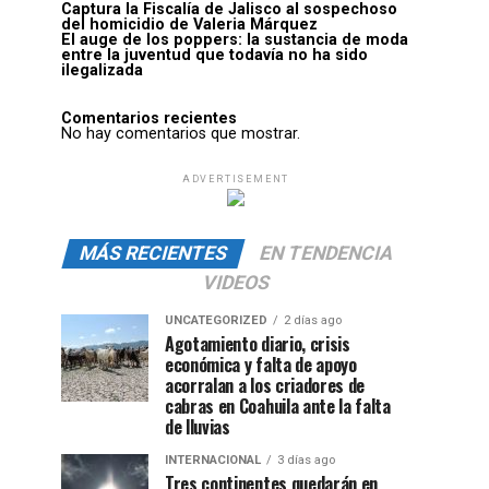
Captura la Fiscalía de Jalisco al sospechoso
del homicidio de Valeria Márquez
El auge de los poppers: la sustancia de moda
entre la juventud que todavía no ha sido
ilegalizada
Comentarios recientes
No hay comentarios que mostrar.
ADVERTISEMENT
MÁS RECIENTES
EN TENDENCIA
VIDEOS
UNCATEGORIZED
2 días ago
Agotamiento diario, crisis
económica y falta de apoyo
acorralan a los criadores de
cabras en Coahuila ante la falta
de lluvias
INTERNACIONAL
3 días ago
Tres continentes quedarán en