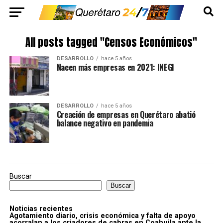
All posts tagged "Censos Económicos"
DESARROLLO
hace 5 años
Nacen más empresas en 2021: INEGI
DESARROLLO
hace 5 años
Creación de empresas en Querétaro abatió
balance negativo en pandemia
Buscar
Buscar
Noticias recientes
Agotamiento diario, crisis económica y falta de apoyo
acorralan a los criadores de cabras en Coahuila ante la