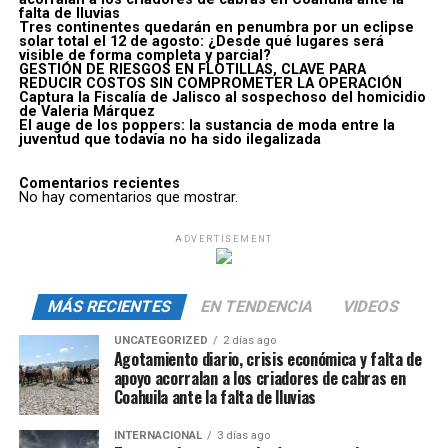
falta de lluvias
Tres continentes quedarán en penumbra por un eclipse
solar total el 12 de agosto: ¿Desde qué lugares será
visible de forma completa y parcial?
GESTIÓN DE RIESGOS EN FLOTILLAS, CLAVE PARA
REDUCIR COSTOS SIN COMPROMETER LA OPERACIÓN
Captura la Fiscalía de Jalisco al sospechoso del homicidio
de Valeria Márquez
El auge de los poppers: la sustancia de moda entre la
juventud que todavía no ha sido ilegalizada
Comentarios recientes
No hay comentarios que mostrar.
ADVERTISEMENT
MÁS RECIENTES
EN TENDENCIA
VIDEOS
UNCATEGORIZED
2 días ago
Agotamiento diario, crisis económica y falta de
apoyo acorralan a los criadores de cabras en
Coahuila ante la falta de lluvias
INTERNACIONAL
3 días ago