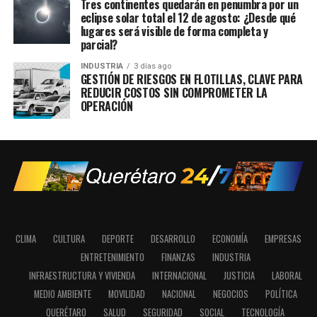
Tres continentes quedarán en penumbra por un
eclipse solar total el 12 de agosto: ¿Desde qué
lugares será visible de forma completa y
parcial?
INDUSTRIA
3 días ago
GESTIÓN DE RIESGOS EN FLOTILLAS, CLAVE PARA
REDUCIR COSTOS SIN COMPROMETER LA
OPERACIÓN
CLIMA
CULTURA
DEPORTE
DESARROLLO
ECONOMÍA
EMPRESAS
ENTRETENIMIENTO
FINANZAS
INDUSTRIA
INFRAESTRUCTURA Y VIVIENDA
INTERNACIONAL
JUSTICIA
LABORAL
MEDIO AMBIENTE
MOVILIDAD
NACIONAL
NEGOCIOS
POLÍTICA
QUERÉTARO
SALUD
SEGURIDAD
SOCIAL
TECNOLOGÍA