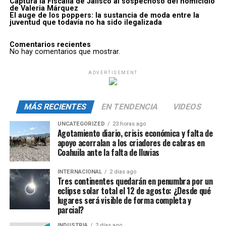
Captura la Fiscalía de Jalisco al sospechoso del homicidio
de Valeria Márquez
El auge de los poppers: la sustancia de moda entre la
juventud que todavía no ha sido ilegalizada
Comentarios recientes
No hay comentarios que mostrar.
ADVERTISEMENT
MÁS RECIENTES
EN TENDENCIA
VIDEOS
UNCATEGORIZED
23 horas ago
Agotamiento diario, crisis económica y falta de
apoyo acorralan a los criadores de cabras en
Coahuila ante la falta de lluvias
INTERNACIONAL
2 días ago
Tres continentes quedarán en penumbra por un
eclipse solar total el 12 de agosto: ¿Desde qué
lugares será visible de forma completa y
parcial?
INDUSTRIA
2 días ago