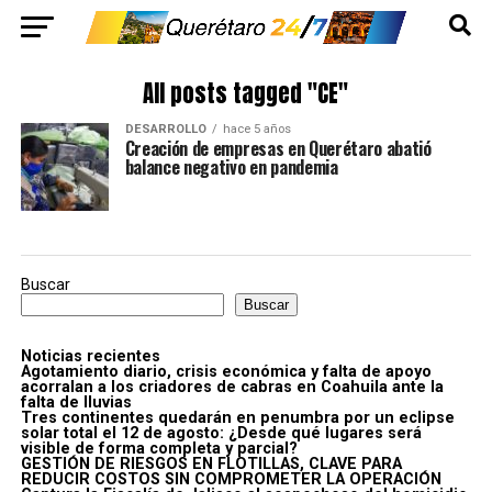
All posts tagged "CE"
DESARROLLO
hace 5 años
Creación de empresas en Querétaro abatió
balance negativo en pandemia
Buscar
Buscar
Noticias recientes
Agotamiento diario, crisis económica y falta de apoyo
acorralan a los criadores de cabras en Coahuila ante la
falta de lluvias
Tres continentes quedarán en penumbra por un eclipse
solar total el 12 de agosto: ¿Desde qué lugares será
visible de forma completa y parcial?
GESTIÓN DE RIESGOS EN FLOTILLAS, CLAVE PARA
REDUCIR COSTOS SIN COMPROMETER LA OPERACIÓN