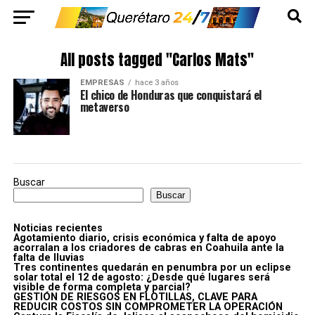
All posts tagged "Carlos Mats"
EMPRESAS
hace 3 años
El chico de Honduras que conquistará el
metaverso
Buscar
Buscar
Noticias recientes
Agotamiento diario, crisis económica y falta de apoyo
acorralan a los criadores de cabras en Coahuila ante la
falta de lluvias
Tres continentes quedarán en penumbra por un eclipse
solar total el 12 de agosto: ¿Desde qué lugares será
visible de forma completa y parcial?
GESTIÓN DE RIESGOS EN FLOTILLAS, CLAVE PARA
REDUCIR COSTOS SIN COMPROMETER LA OPERACIÓN