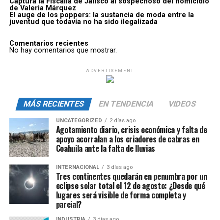
Captura la Fiscalía de Jalisco al sospechoso del homicidio
de Valeria Márquez
El auge de los poppers: la sustancia de moda entre la
juventud que todavía no ha sido ilegalizada
Comentarios recientes
No hay comentarios que mostrar.
ADVERTISEMENT
MÁS RECIENTES
EN TENDENCIA
VIDEOS
UNCATEGORIZED
2 días ago
Agotamiento diario, crisis económica y falta de
apoyo acorralan a los criadores de cabras en
Coahuila ante la falta de lluvias
INTERNACIONAL
3 días ago
Tres continentes quedarán en penumbra por un
eclipse solar total el 12 de agosto: ¿Desde qué
lugares será visible de forma completa y
parcial?
INDUSTRIA
3 días ago