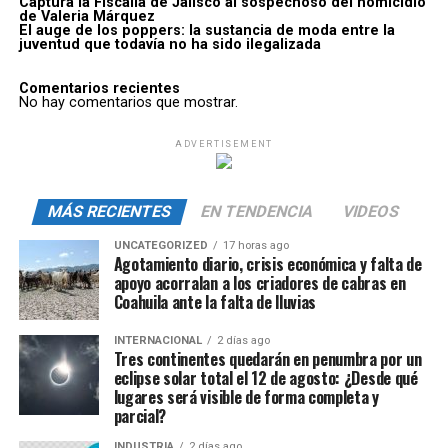
Captura la Fiscalía de Jalisco al sospechoso del homicidio
de Valeria Márquez
El auge de los poppers: la sustancia de moda entre la
juventud que todavía no ha sido ilegalizada
Comentarios recientes
No hay comentarios que mostrar.
ADVERTISEMENT
MÁS RECIENTES
EN TENDENCIA
VIDEOS
UNCATEGORIZED
17 horas ago
Agotamiento diario, crisis económica y falta de
apoyo acorralan a los criadores de cabras en
Coahuila ante la falta de lluvias
INTERNACIONAL
2 días ago
Tres continentes quedarán en penumbra por un
eclipse solar total el 12 de agosto: ¿Desde qué
lugares será visible de forma completa y
parcial?
INDUSTRIA
2 días ago