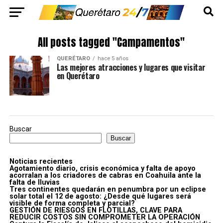
All posts tagged "Campamentos"
QUERÉTARO
hace 5 años
Las mejores atracciones y lugares que visitar
en Querétaro
Buscar
Buscar
Noticias recientes
Agotamiento diario, crisis económica y falta de apoyo
acorralan a los criadores de cabras en Coahuila ante la
falta de lluvias
Tres continentes quedarán en penumbra por un eclipse
solar total el 12 de agosto: ¿Desde qué lugares será
visible de forma completa y parcial?
GESTIÓN DE RIESGOS EN FLOTILLAS, CLAVE PARA
REDUCIR COSTOS SIN COMPROMETER LA OPERACIÓN