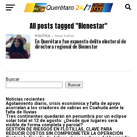
All posts tagged "Bienestar"
POLÍTICA
hace 3 años
En Querétaro fue expuesto delito electoral de
directora regional de Bienestar
Buscar
Buscar
Noticias recientes
Agotamiento diario, crisis económica y falta de apoyo
acorralan a los criadores de cabras en Coahuila ante la
falta de lluvias
Tres continentes quedarán en penumbra por un eclipse
solar total el 12 de agosto: ¿Desde qué lugares será
visible de forma completa y parcial?
GESTIÓN DE RIESGOS EN FLOTILLAS, CLAVE PARA
REDUCIR COSTOS SIN COMPROMETER LA OPERACIÓN