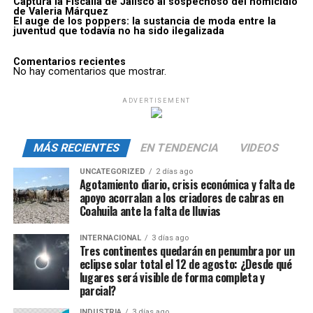
Captura la Fiscalía de Jalisco al sospechoso del homicidio
de Valeria Márquez
El auge de los poppers: la sustancia de moda entre la
juventud que todavía no ha sido ilegalizada
Comentarios recientes
No hay comentarios que mostrar.
ADVERTISEMENT
MÁS RECIENTES
EN TENDENCIA
VIDEOS
UNCATEGORIZED
2 días ago
Agotamiento diario, crisis económica y falta de
apoyo acorralan a los criadores de cabras en
Coahuila ante la falta de lluvias
INTERNACIONAL
3 días ago
Tres continentes quedarán en penumbra por un
eclipse solar total el 12 de agosto: ¿Desde qué
lugares será visible de forma completa y
parcial?
INDUSTRIA
3 días ago