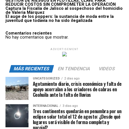
GESTIÓN DE RIESGOS EN FLOTILLAS, CLAVE PARA
REDUCIR COSTOS SIN COMPROMETER LA OPERACIÓN
Captura la Fiscalía de Jalisco al sospechoso del homicidio
de Valeria Márquez
El auge de los poppers: la sustancia de moda entre la
juventud que todavía no ha sido ilegalizada
Comentarios recientes
No hay comentarios que mostrar.
ADVERTISEMENT
MÁS RECIENTES
EN TENDENCIA
VIDEOS
UNCATEGORIZED
2 días ago
Agotamiento diario, crisis económica y falta de
apoyo acorralan a los criadores de cabras en
Coahuila ante la falta de lluvias
INTERNACIONAL
3 días ago
Tres continentes quedarán en penumbra por un
eclipse solar total el 12 de agosto: ¿Desde qué
lugares será visible de forma completa y
parcial?