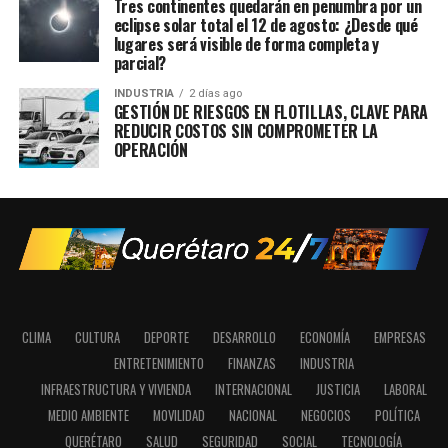
Tres continentes quedarán en penumbra por un
eclipse solar total el 12 de agosto: ¿Desde qué
lugares será visible de forma completa y
parcial?
INDUSTRIA
2 días ago
GESTIÓN DE RIESGOS EN FLOTILLAS, CLAVE PARA
REDUCIR COSTOS SIN COMPROMETER LA
OPERACIÓN
CLIMA
CULTURA
DEPORTE
DESARROLLO
ECONOMÍA
EMPRESAS
ENTRETENIMIENTO
FINANZAS
INDUSTRIA
INFRAESTRUCTURA Y VIVIENDA
INTERNACIONAL
JUSTICIA
LABORAL
MEDIO AMBIENTE
MOVILIDAD
NACIONAL
NEGOCIOS
POLÍTICA
QUERÉTARO
SALUD
SEGURIDAD
SOCIAL
TECNOLOGÍA