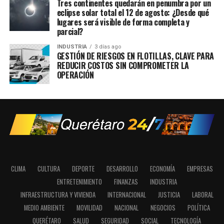
Tres continentes quedarán en penumbra por un
eclipse solar total el 12 de agosto: ¿Desde qué
lugares será visible de forma completa y
parcial?
INDUSTRIA
3 días ago
GESTIÓN DE RIESGOS EN FLOTILLAS, CLAVE PARA
REDUCIR COSTOS SIN COMPROMETER LA
OPERACIÓN
CLIMA
CULTURA
DEPORTE
DESARROLLO
ECONOMÍA
EMPRESAS
ENTRETENIMIENTO
FINANZAS
INDUSTRIA
INFRAESTRUCTURA Y VIVIENDA
INTERNACIONAL
JUSTICIA
LABORAL
MEDIO AMBIENTE
MOVILIDAD
NACIONAL
NEGOCIOS
POLÍTICA
QUERÉTARO
SALUD
SEGURIDAD
SOCIAL
TECNOLOGÍA