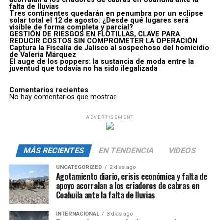
falta de lluvias
Tres continentes quedarán en penumbra por un eclipse
solar total el 12 de agosto: ¿Desde qué lugares será
visible de forma completa y parcial?
GESTIÓN DE RIESGOS EN FLOTILLAS, CLAVE PARA
REDUCIR COSTOS SIN COMPROMETER LA OPERACIÓN
Captura la Fiscalía de Jalisco al sospechoso del homicidio
de Valeria Márquez
El auge de los poppers: la sustancia de moda entre la
juventud que todavía no ha sido ilegalizada
Comentarios recientes
No hay comentarios que mostrar.
ADVERTISEMENT
MÁS RECIENTES
EN TENDENCIA
VIDEOS
UNCATEGORIZED
2 días ago
Agotamiento diario, crisis económica y falta de
apoyo acorralan a los criadores de cabras en
Coahuila ante la falta de lluvias
INTERNACIONAL
3 días ago