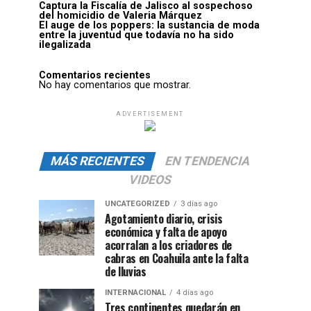
Captura la Fiscalía de Jalisco al sospechoso
del homicidio de Valeria Márquez
El auge de los poppers: la sustancia de moda
entre la juventud que todavía no ha sido
ilegalizada
Comentarios recientes
No hay comentarios que mostrar.
ADVERTISEMENT
MÁS RECIENTES
EN TENDENCIA
VIDEOS
UNCATEGORIZED
3 días ago
Agotamiento diario, crisis
económica y falta de apoyo
acorralan a los criadores de
cabras en Coahuila ante la falta
de lluvias
INTERNACIONAL
4 días ago
Tres continentes quedarán en