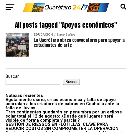
All posts tagged "Apoyos económicos"
EDUCACIÓN
hace 3 años
En Querétaro abren convocatoria para apoyar a
estudiantes de arte
Buscar
Buscar
Noticias recientes
Agotamiento diario, crisis económica y falta de apoyo
acorralan a los criadores de cabras en Coahuila ante la
falta de lluvias
Tres continentes quedarán en penumbra por un eclipse
solar total el 12 de agosto: ¿Desde qué lugares será
visible de forma completa y parcial?
GESTIÓN DE RIESGOS EN FLOTILLAS, CLAVE PARA
REDUCIR COSTOS SIN COMPROMETER LA OPERACIÓN