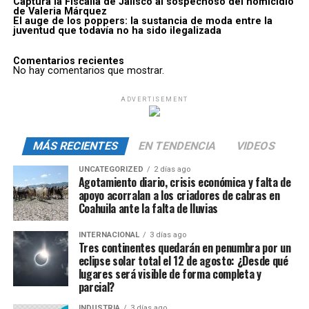
Captura la Fiscalía de Jalisco al sospechoso del homicidio
de Valeria Márquez
El auge de los poppers: la sustancia de moda entre la
juventud que todavía no ha sido ilegalizada
Comentarios recientes
No hay comentarios que mostrar.
ADVERTISEMENT
MÁS RECIENTES
EN TENDENCIA
VIDEOS
UNCATEGORIZED
2 días ago
Agotamiento diario, crisis económica y falta de
apoyo acorralan a los criadores de cabras en
Coahuila ante la falta de lluvias
INTERNACIONAL
3 días ago
Tres continentes quedarán en penumbra por un
eclipse solar total el 12 de agosto: ¿Desde qué
lugares será visible de forma completa y
parcial?
INDUSTRIA
3 días ago