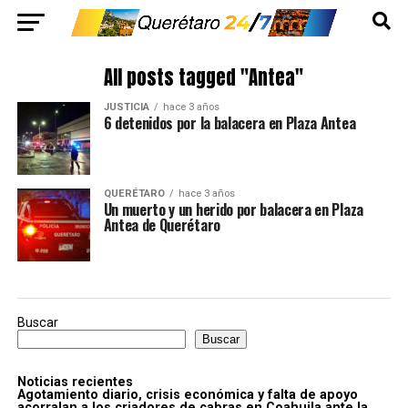
All posts tagged "Antea"
JUSTICIA
hace 3 años
6 detenidos por la balacera en Plaza Antea
QUERÉTARO
hace 3 años
Un muerto y un herido por balacera en Plaza
Antea de Querétaro
Buscar
Buscar
Noticias recientes
Agotamiento diario, crisis económica y falta de apoyo
acorralan a los criadores de cabras en Coahuila ante la