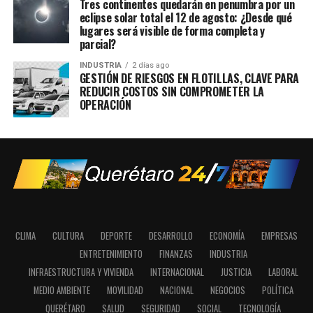
Tres continentes quedarán en penumbra por un
eclipse solar total el 12 de agosto: ¿Desde qué
lugares será visible de forma completa y
parcial?
INDUSTRIA
2 días ago
GESTIÓN DE RIESGOS EN FLOTILLAS, CLAVE PARA
REDUCIR COSTOS SIN COMPROMETER LA
OPERACIÓN
CLIMA
CULTURA
DEPORTE
DESARROLLO
ECONOMÍA
EMPRESAS
ENTRETENIMIENTO
FINANZAS
INDUSTRIA
INFRAESTRUCTURA Y VIVIENDA
INTERNACIONAL
JUSTICIA
LABORAL
MEDIO AMBIENTE
MOVILIDAD
NACIONAL
NEGOCIOS
POLÍTICA
QUERÉTARO
SALUD
SEGURIDAD
SOCIAL
TECNOLOGÍA