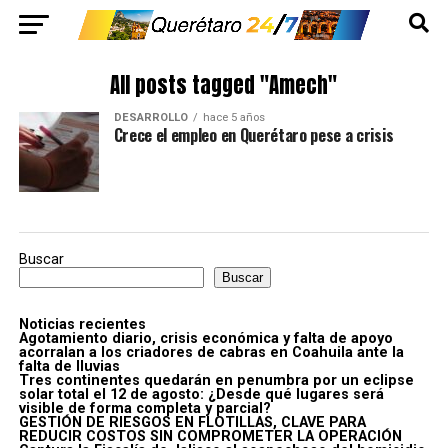
All posts tagged "Amech"
DESARROLLO
hace 5 años
Crece el empleo en Querétaro pese a crisis
Buscar
Buscar
Noticias recientes
Agotamiento diario, crisis económica y falta de apoyo
acorralan a los criadores de cabras en Coahuila ante la
falta de lluvias
Tres continentes quedarán en penumbra por un eclipse
solar total el 12 de agosto: ¿Desde qué lugares será
visible de forma completa y parcial?
GESTIÓN DE RIESGOS EN FLOTILLAS, CLAVE PARA
REDUCIR COSTOS SIN COMPROMETER LA OPERACIÓN