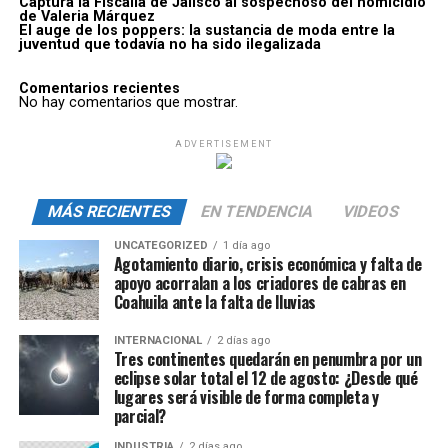
Captura la Fiscalía de Jalisco al sospechoso del homicidio
de Valeria Márquez
El auge de los poppers: la sustancia de moda entre la
juventud que todavía no ha sido ilegalizada
Comentarios recientes
No hay comentarios que mostrar.
ADVERTISEMENT
MÁS RECIENTES
EN TENDENCIA
VIDEOS
UNCATEGORIZED
1 día ago
Agotamiento diario, crisis económica y falta de
apoyo acorralan a los criadores de cabras en
Coahuila ante la falta de lluvias
INTERNACIONAL
2 días ago
Tres continentes quedarán en penumbra por un
eclipse solar total el 12 de agosto: ¿Desde qué
lugares será visible de forma completa y
parcial?
INDUSTRIA
2 días ago