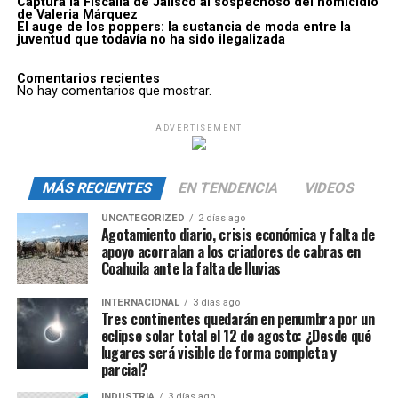
Captura la Fiscalía de Jalisco al sospechoso del homicidio
de Valeria Márquez
El auge de los poppers: la sustancia de moda entre la
juventud que todavía no ha sido ilegalizada
Comentarios recientes
No hay comentarios que mostrar.
ADVERTISEMENT
MÁS RECIENTES
EN TENDENCIA
VIDEOS
UNCATEGORIZED
2 días ago
Agotamiento diario, crisis económica y falta de
apoyo acorralan a los criadores de cabras en
Coahuila ante la falta de lluvias
INTERNACIONAL
3 días ago
Tres continentes quedarán en penumbra por un
eclipse solar total el 12 de agosto: ¿Desde qué
lugares será visible de forma completa y
parcial?
INDUSTRIA
3 días ago