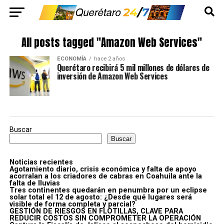
All posts tagged "Amazon Web Services"
ECONOMÍA
hace 2 años
Querétaro recibirá 5 mil millones de dólares de
inversión de Amazon Web Services
Buscar
Buscar
Noticias recientes
Agotamiento diario, crisis económica y falta de apoyo
acorralan a los criadores de cabras en Coahuila ante la
falta de lluvias
Tres continentes quedarán en penumbra por un eclipse
solar total el 12 de agosto: ¿Desde qué lugares será
visible de forma completa y parcial?
GESTIÓN DE RIESGOS EN FLOTILLAS, CLAVE PARA
REDUCIR COSTOS SIN COMPROMETER LA OPERACIÓN