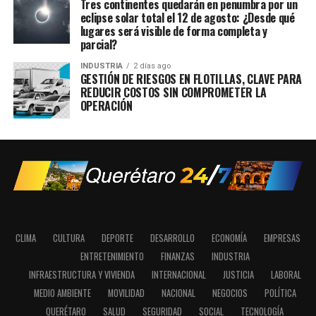
Tres continentes quedarán en penumbra por un
eclipse solar total el 12 de agosto: ¿Desde qué
lugares será visible de forma completa y
parcial?
INDUSTRIA
2 días ago
GESTIÓN DE RIESGOS EN FLOTILLAS, CLAVE PARA
REDUCIR COSTOS SIN COMPROMETER LA
OPERACIÓN
CLIMA
CULTURA
DEPORTE
DESARROLLO
ECONOMÍA
EMPRESAS
ENTRETENIMIENTO
FINANZAS
INDUSTRIA
INFRAESTRUCTURA Y VIVIENDA
INTERNACIONAL
JUSTICIA
LABORAL
MEDIO AMBIENTE
MOVILIDAD
NACIONAL
NEGOCIOS
POLÍTICA
QUERÉTARO
SALUD
SEGURIDAD
SOCIAL
TECNOLOGÍA