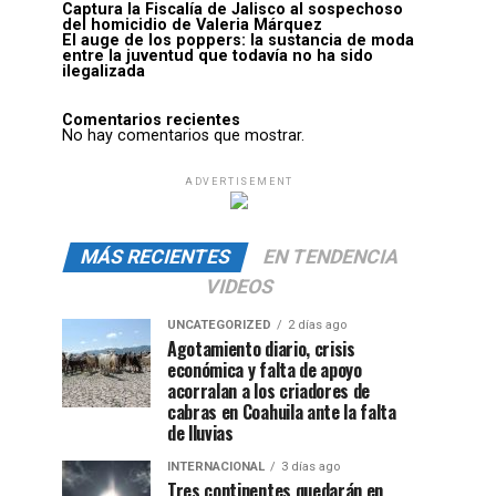
Captura la Fiscalía de Jalisco al sospechoso
del homicidio de Valeria Márquez
El auge de los poppers: la sustancia de moda
entre la juventud que todavía no ha sido
ilegalizada
Comentarios recientes
No hay comentarios que mostrar.
ADVERTISEMENT
MÁS RECIENTES
EN TENDENCIA
VIDEOS
UNCATEGORIZED
2 días ago
Agotamiento diario, crisis
económica y falta de apoyo
acorralan a los criadores de
cabras en Coahuila ante la falta
de lluvias
INTERNACIONAL
3 días ago
Tres continentes quedarán en