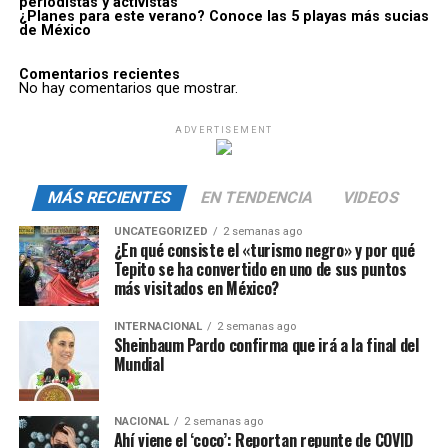
periodistas y activistas
¿Planes para este verano? Conoce las 5 playas más sucias
de México
Comentarios recientes
No hay comentarios que mostrar.
ADVERTISEMENT
MÁS RECIENTES
EN TENDENCIA
VIDEOS
UNCATEGORIZED
2 semanas ago
¿En qué consiste el «turismo negro» y por qué
Tepito se ha convertido en uno de sus puntos
más visitados en México?
INTERNACIONAL
2 semanas ago
Sheinbaum Pardo confirma que irá a la final del
Mundial
NACIONAL
2 semanas ago
Ahí viene el ‘coco’: Reportan repunte de COVID